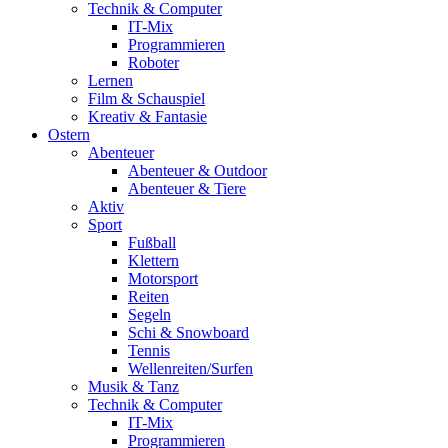
Technik & Computer
IT-Mix
Programmieren
Roboter
Lernen
Film & Schauspiel
Kreativ & Fantasie
Ostern
Abenteuer
Abenteuer & Outdoor
Abenteuer & Tiere
Aktiv
Sport
Fußball
Klettern
Motorsport
Reiten
Segeln
Schi & Snowboard
Tennis
Wellenreiten/Surfen
Musik & Tanz
Technik & Computer
IT-Mix
Programmieren