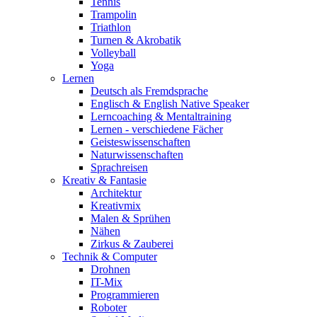
Tennis
Trampolin
Triathlon
Turnen & Akrobatik
Volleyball
Yoga
Lernen
Deutsch als Fremdsprache
Englisch & English Native Speaker
Lerncoaching & Mentaltraining
Lernen - verschiedene Fächer
Geisteswissenschaften
Naturwissenschaften
Sprachreisen
Kreativ & Fantasie
Architektur
Kreativmix
Malen & Sprühen
Nähen
Zirkus & Zauberei
Technik & Computer
Drohnen
IT-Mix
Programmieren
Roboter