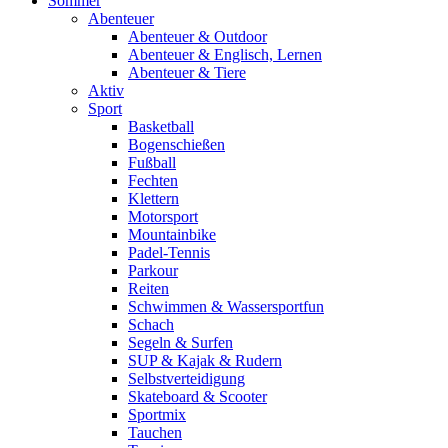
Sommer
Abenteuer
Abenteuer & Outdoor
Abenteuer & Englisch, Lernen
Abenteuer & Tiere
Aktiv
Sport
Basketball
Bogenschießen
Fußball
Fechten
Klettern
Motorsport
Mountainbike
Padel-Tennis
Parkour
Reiten
Schwimmen & Wassersportfun
Schach
Segeln & Surfen
SUP & Kajak & Rudern
Selbstverteidigung
Skateboard & Scooter
Sportmix
Tauchen