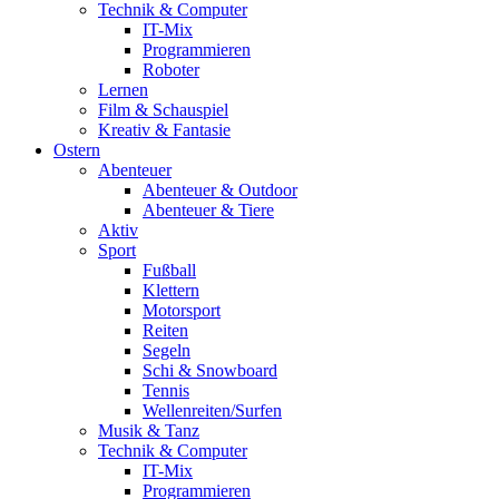
Technik & Computer
IT-Mix
Programmieren
Roboter
Lernen
Film & Schauspiel
Kreativ & Fantasie
Ostern
Abenteuer
Abenteuer & Outdoor
Abenteuer & Tiere
Aktiv
Sport
Fußball
Klettern
Motorsport
Reiten
Segeln
Schi & Snowboard
Tennis
Wellenreiten/Surfen
Musik & Tanz
Technik & Computer
IT-Mix
Programmieren