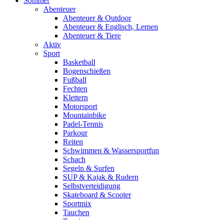
Sommer
Abenteuer
Abenteuer & Outdoor
Abenteuer & Englisch, Lernen
Abenteuer & Tiere
Aktiv
Sport
Basketball
Bogenschießen
Fußball
Fechten
Klettern
Motorsport
Mountainbike
Padel-Tennis
Parkour
Reiten
Schwimmen & Wassersportfun
Schach
Segeln & Surfen
SUP & Kajak & Rudern
Selbstverteidigung
Skateboard & Scooter
Sportmix
Tauchen