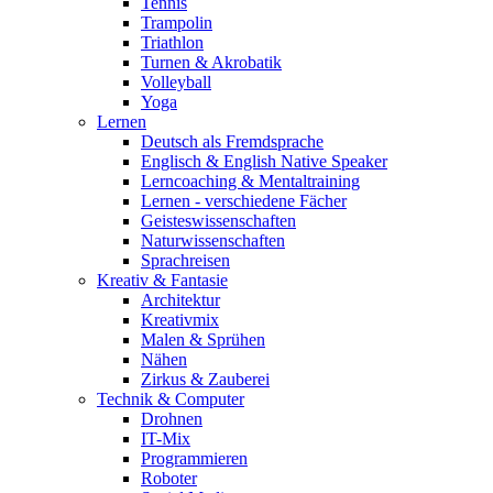
Tennis
Trampolin
Triathlon
Turnen & Akrobatik
Volleyball
Yoga
Lernen
Deutsch als Fremdsprache
Englisch & English Native Speaker
Lerncoaching & Mentaltraining
Lernen - verschiedene Fächer
Geisteswissenschaften
Naturwissenschaften
Sprachreisen
Kreativ & Fantasie
Architektur
Kreativmix
Malen & Sprühen
Nähen
Zirkus & Zauberei
Technik & Computer
Drohnen
IT-Mix
Programmieren
Roboter