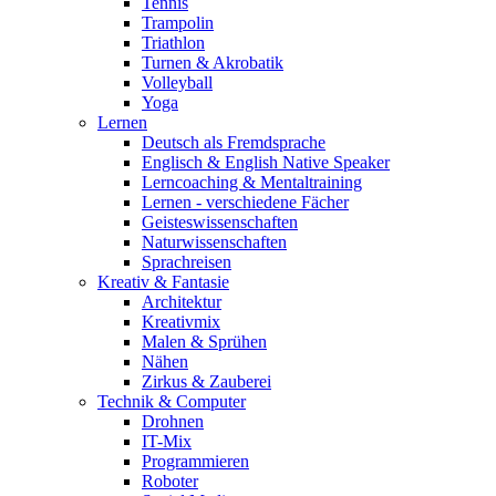
Tennis
Trampolin
Triathlon
Turnen & Akrobatik
Volleyball
Yoga
Lernen
Deutsch als Fremdsprache
Englisch & English Native Speaker
Lerncoaching & Mentaltraining
Lernen - verschiedene Fächer
Geisteswissenschaften
Naturwissenschaften
Sprachreisen
Kreativ & Fantasie
Architektur
Kreativmix
Malen & Sprühen
Nähen
Zirkus & Zauberei
Technik & Computer
Drohnen
IT-Mix
Programmieren
Roboter