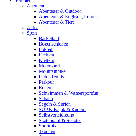
Sommer
Abenteuer
Abenteuer & Outdoor
Abenteuer & Englisch, Lernen
Abenteuer & Tiere
Aktiv
Sport
Basketball
Bogenschießen
Fußball
Fechten
Klettern
Motorsport
Mountainbike
Padel-Tennis
Parkour
Reiten
Schwimmen & Wassersportfun
Schach
Segeln & Surfen
SUP & Kajak & Rudern
Selbstverteidigung
Skateboard & Scooter
Sportmix
Tauchen