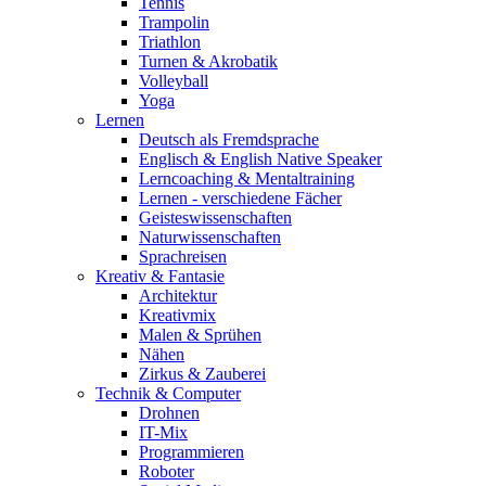
Tennis
Trampolin
Triathlon
Turnen & Akrobatik
Volleyball
Yoga
Lernen
Deutsch als Fremdsprache
Englisch & English Native Speaker
Lerncoaching & Mentaltraining
Lernen - verschiedene Fächer
Geisteswissenschaften
Naturwissenschaften
Sprachreisen
Kreativ & Fantasie
Architektur
Kreativmix
Malen & Sprühen
Nähen
Zirkus & Zauberei
Technik & Computer
Drohnen
IT-Mix
Programmieren
Roboter