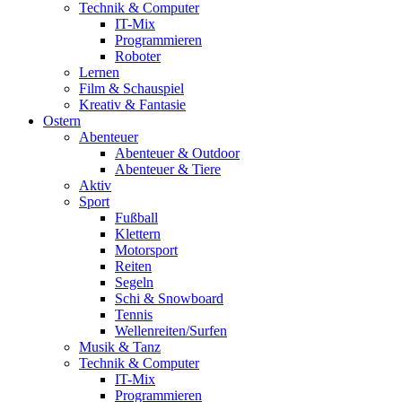
Technik & Computer
IT-Mix
Programmieren
Roboter
Lernen
Film & Schauspiel
Kreativ & Fantasie
Ostern
Abenteuer
Abenteuer & Outdoor
Abenteuer & Tiere
Aktiv
Sport
Fußball
Klettern
Motorsport
Reiten
Segeln
Schi & Snowboard
Tennis
Wellenreiten/Surfen
Musik & Tanz
Technik & Computer
IT-Mix
Programmieren