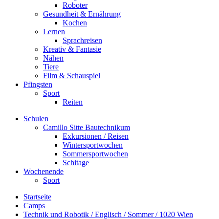
Roboter
Gesundheit & Ernährung
Kochen
Lernen
Sprachreisen
Kreativ & Fantasie
Nähen
Tiere
Film & Schauspiel
Pfingsten
Sport
Reiten
Schulen
Camillo Sitte Bautechnikum
Exkursionen / Reisen
Wintersportwochen
Sommersportwochen
Schitage
Wochenende
Sport
Startseite
Camps
Technik und Robotik / Englisch / Sommer / 1020 Wien