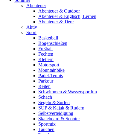
Sommer
Abenteuer
Abenteuer & Outdoor
Abenteuer & Englisch, Lernen
Abenteuer & Tiere
Aktiv
Sport
Basketball
Bogenschießen
Fußball
Fechten
Klettern
Motorsport
Mountainbike
Padel-Tennis
Parkour
Reiten
Schwimmen & Wassersportfun
Schach
Segeln & Surfen
SUP & Kajak & Rudern
Selbstverteidigung
Skateboard & Scooter
Sportmix
Tauchen