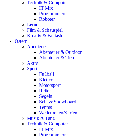
Technik & Computer
IT-Mix
Programmieren
Roboter
Lernen
Film & Schauspiel
Kreativ & Fantasie
Ostern
Abenteuer
Abenteuer & Outdoor
Abenteuer & Tiere
Aktiv
Sport
Fußball
Klettern
Motorsport
Reiten
Segeln
Schi & Snowboard
Tennis
Wellenreiten/Surfen
Musik & Tanz
Technik & Computer
IT-Mix
Programmieren