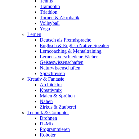
Tennis
Trampolin
Triathlon
Turnen & Akrobatik
Volleyball
Yoga
Lernen
Deutsch als Fremdsprache
Englisch & English Native Speaker
Lerncoaching & Mentaltraining
Lernen - verschiedene Fächer
Geisteswissenschaften
Naturwissenschaften
Sprachreisen
Kreativ & Fantasie
Architektur
Kreativmix
Malen & Sprühen
Nähen
Zirkus & Zauberei
Technik & Computer
Drohnen
IT-Mix
Programmieren
Roboter