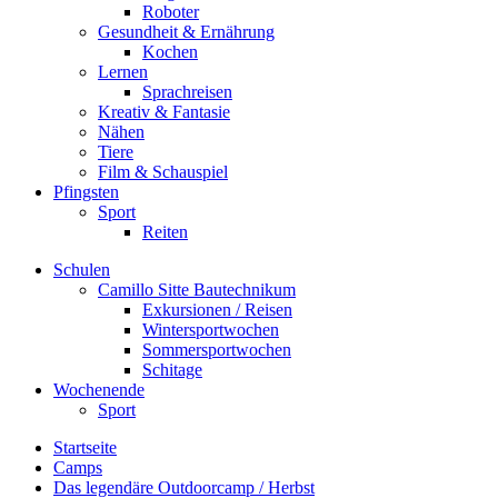
Roboter
Gesundheit & Ernährung
Kochen
Lernen
Sprachreisen
Kreativ & Fantasie
Nähen
Tiere
Film & Schauspiel
Pfingsten
Sport
Reiten
Schulen
Camillo Sitte Bautechnikum
Exkursionen / Reisen
Wintersportwochen
Sommersportwochen
Schitage
Wochenende
Sport
Startseite
Camps
Das legendäre Outdoorcamp / Herbst