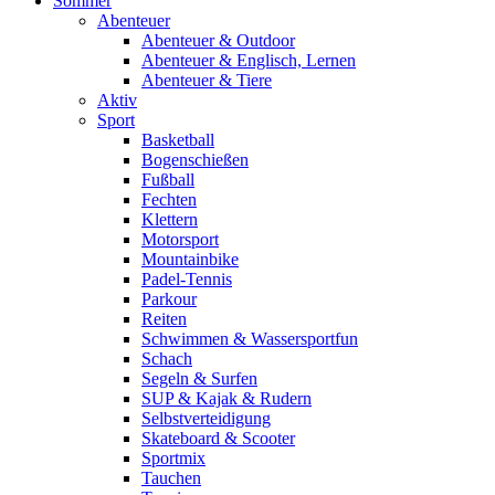
Sommer
Abenteuer
Abenteuer & Outdoor
Abenteuer & Englisch, Lernen
Abenteuer & Tiere
Aktiv
Sport
Basketball
Bogenschießen
Fußball
Fechten
Klettern
Motorsport
Mountainbike
Padel-Tennis
Parkour
Reiten
Schwimmen & Wassersportfun
Schach
Segeln & Surfen
SUP & Kajak & Rudern
Selbstverteidigung
Skateboard & Scooter
Sportmix
Tauchen