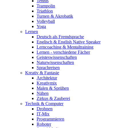
Tennis
Trampolin
Triathlon
Turnen & Akrobatik
Volleyball
Yoga
Lernen
Deutsch als Fremdsprache
Englisch & English Native Speaker
Lerncoaching & Mentaltraining
Lernen - verschiedene Fächer
Geisteswissenschaften
Naturwissenschaften
Sprachreisen
Kreativ & Fantasie
Architektur
Kreativmix
Malen & Sprühen
Nähen
Zirkus & Zauberei
Technik & Computer
Drohnen
IT-Mix
Programmieren
Roboter