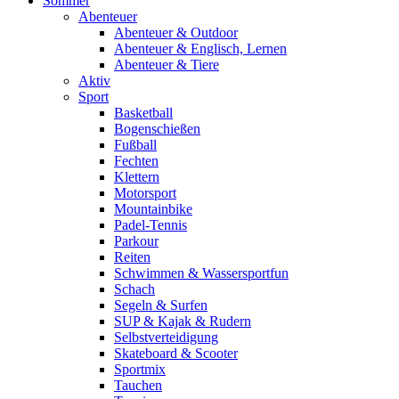
Sommer
Abenteuer
Abenteuer & Outdoor
Abenteuer & Englisch, Lernen
Abenteuer & Tiere
Aktiv
Sport
Basketball
Bogenschießen
Fußball
Fechten
Klettern
Motorsport
Mountainbike
Padel-Tennis
Parkour
Reiten
Schwimmen & Wassersportfun
Schach
Segeln & Surfen
SUP & Kajak & Rudern
Selbstverteidigung
Skateboard & Scooter
Sportmix
Tauchen