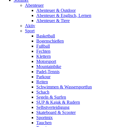
Sommer
Abenteuer
Abenteuer & Outdoor
Abenteuer & Englisch, Lernen
Abenteuer & Tiere
Aktiv
Sport
Basketball
Bogenschießen
Fußball
Fechten
Klettern
Motorsport
Mountainbike
Padel-Tennis
Parkour
Reiten
Schwimmen & Wassersportfun
Schach
Segeln & Surfen
SUP & Kajak & Rudern
Selbstverteidigung
Skateboard & Scooter
Sportmix
Tauchen