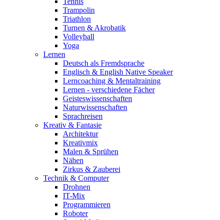
Tennis
Trampolin
Triathlon
Turnen & Akrobatik
Volleyball
Yoga
Lernen
Deutsch als Fremdsprache
Englisch & English Native Speaker
Lerncoaching & Mentaltraining
Lernen - verschiedene Fächer
Geisteswissenschaften
Naturwissenschaften
Sprachreisen
Kreativ & Fantasie
Architektur
Kreativmix
Malen & Sprühen
Nähen
Zirkus & Zauberei
Technik & Computer
Drohnen
IT-Mix
Programmieren
Roboter