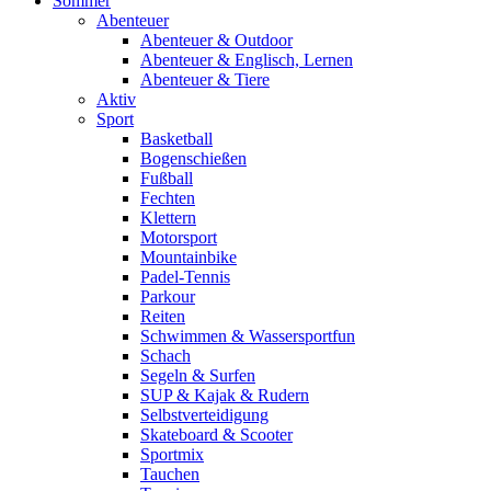
Sommer
Abenteuer
Abenteuer & Outdoor
Abenteuer & Englisch, Lernen
Abenteuer & Tiere
Aktiv
Sport
Basketball
Bogenschießen
Fußball
Fechten
Klettern
Motorsport
Mountainbike
Padel-Tennis
Parkour
Reiten
Schwimmen & Wassersportfun
Schach
Segeln & Surfen
SUP & Kajak & Rudern
Selbstverteidigung
Skateboard & Scooter
Sportmix
Tauchen