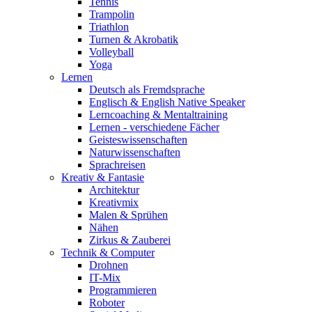
Tennis
Trampolin
Triathlon
Turnen & Akrobatik
Volleyball
Yoga
Lernen
Deutsch als Fremdsprache
Englisch & English Native Speaker
Lerncoaching & Mentaltraining
Lernen - verschiedene Fächer
Geisteswissenschaften
Naturwissenschaften
Sprachreisen
Kreativ & Fantasie
Architektur
Kreativmix
Malen & Sprühen
Nähen
Zirkus & Zauberei
Technik & Computer
Drohnen
IT-Mix
Programmieren
Roboter