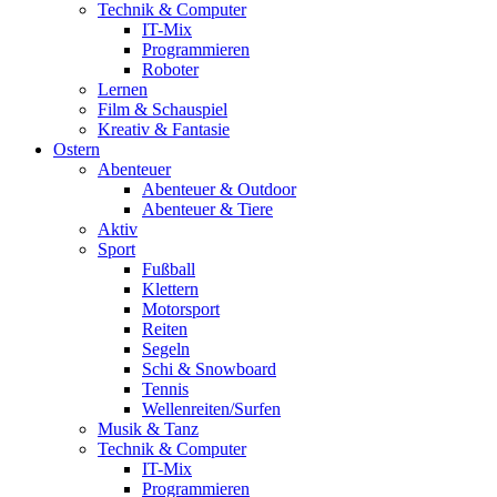
Technik & Computer
IT-Mix
Programmieren
Roboter
Lernen
Film & Schauspiel
Kreativ & Fantasie
Ostern
Abenteuer
Abenteuer & Outdoor
Abenteuer & Tiere
Aktiv
Sport
Fußball
Klettern
Motorsport
Reiten
Segeln
Schi & Snowboard
Tennis
Wellenreiten/Surfen
Musik & Tanz
Technik & Computer
IT-Mix
Programmieren