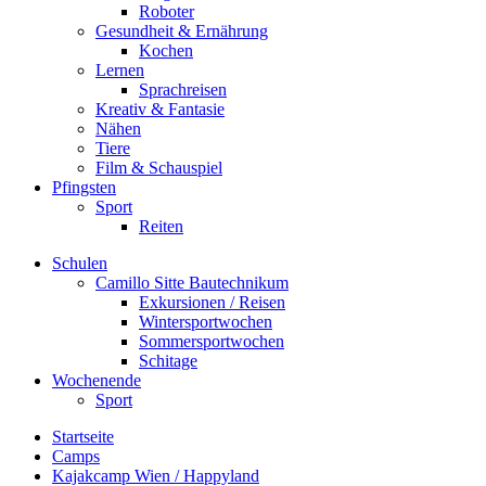
Roboter
Gesundheit & Ernährung
Kochen
Lernen
Sprachreisen
Kreativ & Fantasie
Nähen
Tiere
Film & Schauspiel
Pfingsten
Sport
Reiten
Schulen
Camillo Sitte Bautechnikum
Exkursionen / Reisen
Wintersportwochen
Sommersportwochen
Schitage
Wochenende
Sport
Startseite
Camps
Kajakcamp Wien / Happyland