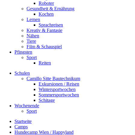
Roboter
Gesundheit & Ernährung
Kochen
Lernen
Sprachreisen
Kreativ & Fantasie
Nähen
Tiere
Film & Schauspiel
Pfingsten
Sport
Reiten
Schulen
Camillo Sitte Bautechnikum
Exkursionen / Reisen
Wintersportwochen
Sommersportwochen
Schitage
Wochenende
Sport
Startseite
Camps
Hundecamp Wien / Happyland