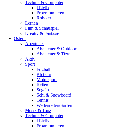
Technik & Computer
IT-Mix
Programmieren
Roboter
Lernen
Film & Schauspiel
Kreativ & Fantasie
Ostern
Abenteuer
Abenteuer & Outdoor
Abenteuer & Tiere
Aktiv
Sport
Fußball
Klettern
Motorsport
Reiten
Segeln
Schi & Snowboard
Tennis
Wellenreiten/Surfen
Musik & Tanz
Technik & Computer
IT-Mix
Programmieren