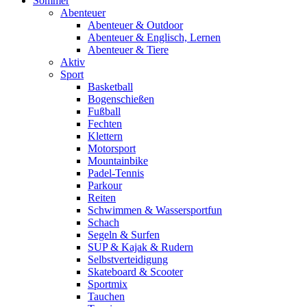
Sommer
Abenteuer
Abenteuer & Outdoor
Abenteuer & Englisch, Lernen
Abenteuer & Tiere
Aktiv
Sport
Basketball
Bogenschießen
Fußball
Fechten
Klettern
Motorsport
Mountainbike
Padel-Tennis
Parkour
Reiten
Schwimmen & Wassersportfun
Schach
Segeln & Surfen
SUP & Kajak & Rudern
Selbstverteidigung
Skateboard & Scooter
Sportmix
Tauchen