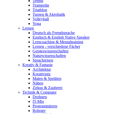
Tennis
Trampolin
Triathlon
Turnen & Akrobatik
Volleyball
Yoga
Lernen
Deutsch als Fremdsprache
Englisch & English Native Speaker
Lerncoaching & Mentaltraining
Lernen - verschiedene Fächer
Geisteswissenschaften
Naturwissenschaften
Sprachreisen
Kreativ & Fantasie
Architektur
Kreativmix
Malen & Sprühen
Nähen
Zirkus & Zauberei
Technik & Computer
Drohnen
IT-Mix
Programmieren
Roboter