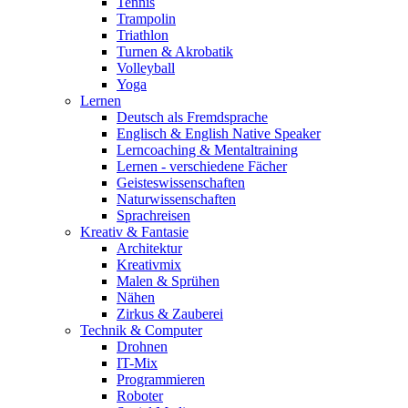
Tennis
Trampolin
Triathlon
Turnen & Akrobatik
Volleyball
Yoga
Lernen
Deutsch als Fremdsprache
Englisch & English Native Speaker
Lerncoaching & Mentaltraining
Lernen - verschiedene Fächer
Geisteswissenschaften
Naturwissenschaften
Sprachreisen
Kreativ & Fantasie
Architektur
Kreativmix
Malen & Sprühen
Nähen
Zirkus & Zauberei
Technik & Computer
Drohnen
IT-Mix
Programmieren
Roboter