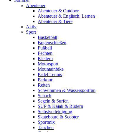
Sommer
Abenteuer
Abenteuer & Outdoor
Abenteuer & Englisch, Lernen
Abenteuer & Tiere
Aktiv
Sport
Basketball
Bogenschießen
Fußball
Fechten
Klettern
Motorsport
Mountainbike
Padel-Tennis
Parkour
Reiten
Schwimmen & Wassersportfun
Schach
Segeln & Surfen
SUP & Kajak & Rudern
Selbstverteidigung
Skateboard & Scooter
Sportmix
Tauchen